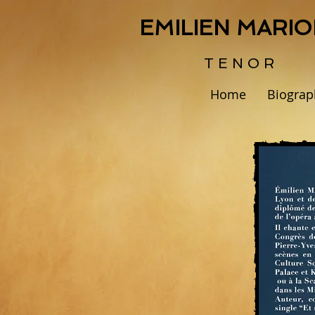
EMILIEN MARI
T E N O R
Home
Biograp