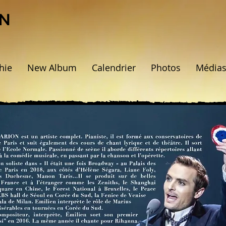
ON
hie
New Album
Calendrier
Photos
Média