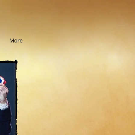
s
More